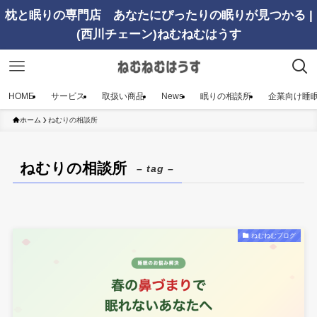
枕と眠りの専門店 あなたにぴったりの眠りが見つかる |
(西川チェーン)ねむねむはうす
HOME
サービス
取扱い商品
News
眠りの相談所
企業向け睡
ホーム
ねむりの相談所
ねむりの相談所
– tag –
ねむねむブログ