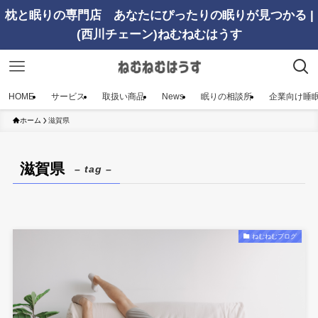
枕と眠りの専門店 あなたにぴったりの眠りが見つかる |
(西川チェーン)ねむねむはうす
HOME
サービス
取扱い商品
News
眠りの相談所
企業向け睡
ホーム
滋賀県
滋賀県
– tag –
ねむねむブログ