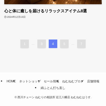
心と体に癒しを届けるリラックスアイテム8選
2024年12月13日
1
...
3
4
5
...
7
HOME
ネットショップ
セール情報
ねむねむブログ
店舗情報
綿ふとん打ち直し
©
西川チェーン ねむりの相談所 近江八幡店 ねむねむはうす.