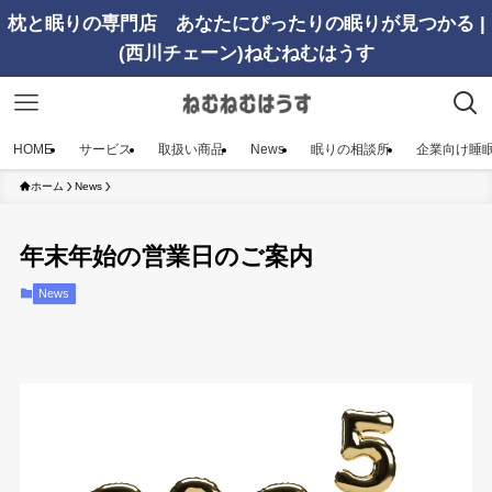
枕と眠りの専門店 あなたにぴったりの眠りが見つかる |
(西川チェーン)ねむねむはうす
HOME
サービス
取扱い商品
News
眠りの相談所
企業向け睡
ホーム
News
年末年始の営業日のご案内
News