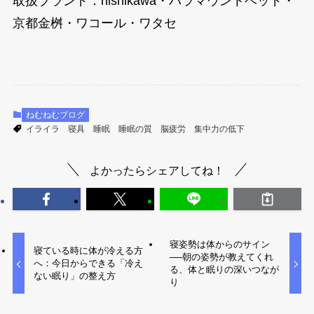
取扱ブランド：nishikawa・パラマウントベッド・
京都金桝・ワコール・ワタセ
ねむねむブログ
イライラ
寝具
睡眠
睡眠の質
脳疲労
集中力の低下
よかったらシェアしてね！
寝姿勢は体からのサイン
寝ている時に体が冷える方
──朝の姿勢が教えてくれ
へ：今日からできる「冷え
る、体と眠りの深いつなが
ない眠り」の整え方
り