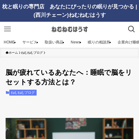
枕と眠りの専門店 あなたにぴったりの眠りが見つかる |
(西川チェーン)ねむねむはうす
HOME
サービス
取扱い商品
News
眠りの相談所
企業向け睡
ホーム
ねむねむブログ
脳が疲れているあなたへ：睡眠で脳をリ
セットする方法とは？
ねむねむブログ