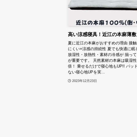
高い涼感寝具！近江の本麻薄敷
夏に近江の本麻がおすすめの理由 接触
にくい×涼感の持続性 夏でも快適に眠
放湿性・放熱性・素材の冷感が 揃っ
が重要です。 天然素材の本麻は吸湿性
倍！ 乗せるだけで寝心地もUP!! パッ
ない寝心地UPを実...
2023年12月23日