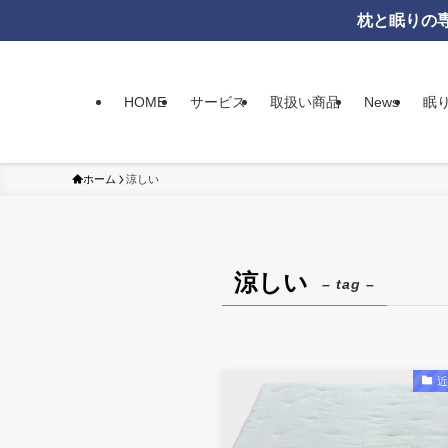
枕と眠りの専
HOME
サービス
取扱い商品
News
眠
ホーム
涼しい
涼しい
– tag –