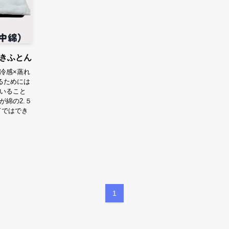
きふとん
冷感×蒸れ
るためには
ていること
が綿の2.５
ドではでき
1