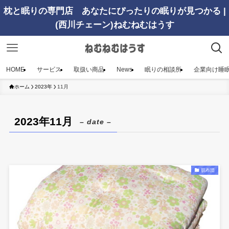
枕と眠りの専門店 あなたにぴったりの眠りが見つかる |
(西川チェーン)ねむねむはうす
HOME
サービス
取扱い商品
News
眠りの相談所
企業向け睡
ホーム
2023年
11月
2023年11月
– date –
肌布団