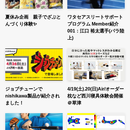
夏休み企画 親子でざぶと
ワタセアスリートサポート
んづくり体験✨
プログラム Member紹介
001：江口 裕太選手(パラ陸
上)
ジョブチューンで
4/19(土).20(日)Air/オーダー
nishikawa製品が紹介され
枕など西川寝具体験会開催
ました！
＠草津