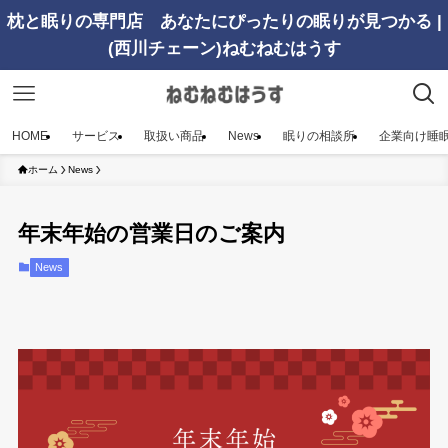
枕と眠りの専門店 あなたにぴったりの眠りが見つかる |
(西川チェーン)ねむねむはうす
HOME
サービス
取扱い商品
News
眠りの相談所
企業向け睡
ホーム
News
年末年始の営業日のご案内
News