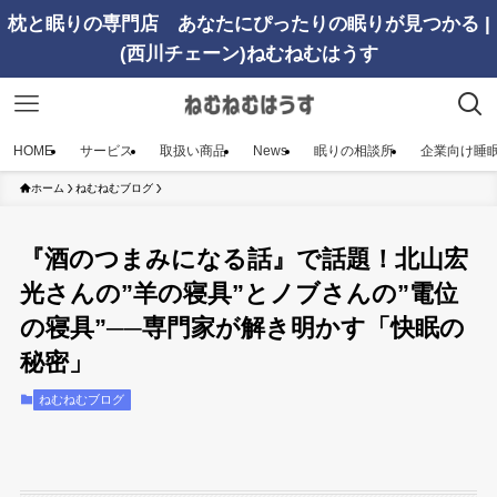
枕と眠りの専門店 あなたにぴったりの眠りが見つかる |
(西川チェーン)ねむねむはうす
HOME
サービス
取扱い商品
News
眠りの相談所
企業向け睡
ホーム
ねむねむブログ
『酒のつまみになる話』で話題！北山宏
光さんの”羊の寝具”とノブさんの”電位
の寝具”──専門家が解き明かす「快眠の
秘密」
ねむねむブログ